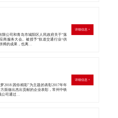
详细信息 +
份有限公司和青岛市城阳区人民政府关于“落
供应商服务大会。被授予“轨道交通行业^供
拼搏的成果，也离…
详细信息 +
梦2018.因你精彩”为主题的表彰2017年年
各方面做出杰出贡献的企业表彰，常州中铁
，我公司通过…