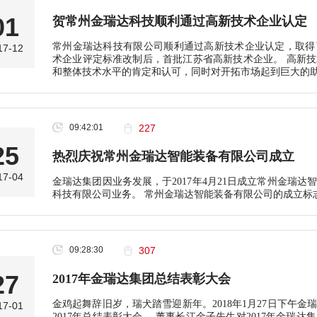
01
贺常州金瑞达科技顺利通过高新技术企业认定
常州金瑞达科技有限公司顺利通过高新技术企业认定，取得了
17-12
术企业评定标准改制后，首批江苏省高新技术企业。 高新
和整体技术水平的肯定和认可，同时对开拓市场起到巨大的
09:42:01
227
25
热烈庆祝常州金瑞达智能装备有限公司成立
17-04
金瑞达集团因业务发展，于2017年4月21日成立常州金瑞
科技有限公司业务。 常州金瑞达智能装备有限公司的成立标
09:28:30
307
27
2017年金瑞达集团总结表彰大会
金鸡起舞辞旧岁，瑞犬踏雪迎新年。2018年1月27日下午
17-01
2017年总结表彰大会。 董事长江金子先生对2017年金瑞