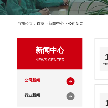
当前位置：
首页
>
新闻中心
>
公司新闻
新闻中心
NEWS CENTER
20
公司新闻
行业新闻