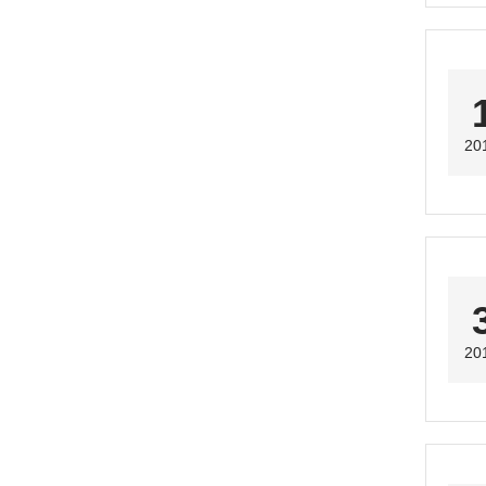
20
20