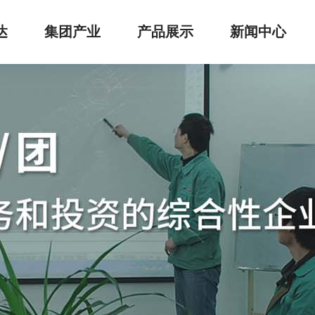
达
集团产业
产品展示
新闻中心