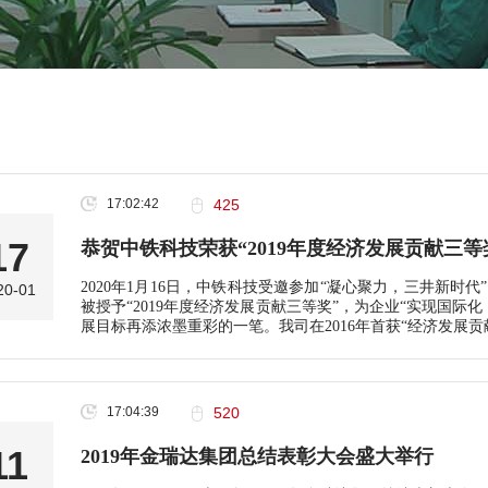
17:02:42
425
17
恭贺中铁科技荣获“2019年度经济发展贡献三等
2020年1月16日，中铁科技受邀参加“凝心聚力，三井新时代
20-01
被授予“2019年度经济发展贡献三等奖”，为企业“实现国际
展目标再添浓墨重彩的一笔。我司在2016年首获“经济发展贡
17:04:39
520
11
2019年金瑞达集团总结表彰大会盛大举行