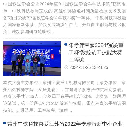
中国铁道学会公布2024年度“中国铁道学会科学技术奖”获奖名
单，中铁科技参与完成的“高速铁路隧道衬砌质量检测技术及装
备”项目荣获“中国铁道学会科学技术奖”一等奖。 中铁科技积极融
入国家创新体系，加快发展新质生产力，开展自主创新与技术攻
关，成功参与研制轮轨式…
朱孝伟荣获2024“宝菱重
工杯”数控铣工技能大赛
二等奖
2024-11-25 13:24:25
本次大赛主办单位：常州宝菱重工机械有限公司；承办单位：常
州冶金技师学院（实操竞赛），并邀请了多家合作供应商参赛。
参赛选手共计36人，宝菱重工选手占比近60%。比赛第一阶段理
论笔试，第二阶段CAD/CAM 编程与实操。重点考查选手的识图
技能、刀具选用、工件装夹、编程…
常州中铁科技喜获江苏省2022年专精特新中小企业