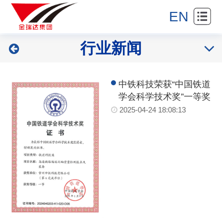
站
进
EN
首
集
金
行业新闻
页
团
产
瑞
产
品
新
达
中铁科技荣获“中国铁道
业
展
闻
合
学会科学技术奖”一等奖
2025-04-24 18:08:13
示
中
作
联
心
伙
系
伴
我
们