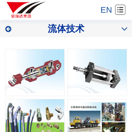
站
进
EN
首
集
金
流体技术
页
团
产
瑞
产
品
新
达
业
展
闻
合
示
中
作
联
心
伙
系
伴
我
们