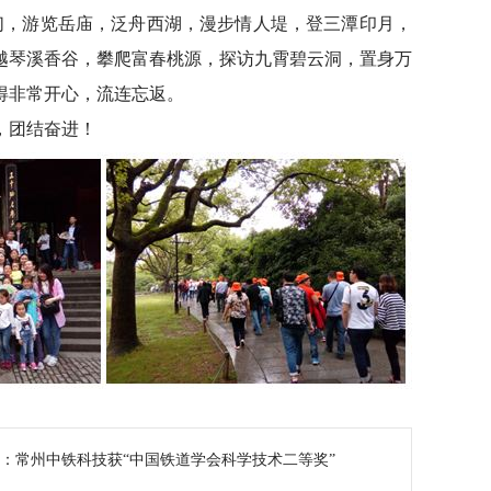
们，游览岳庙，泛舟西湖，漫步情人堤，登三潭印月，
越琴溪香谷，攀爬富春桃源，探访九霄碧云洞，置身万
得非常开心，流连忘返。
，团结奋进！
：
常州中铁科技获“中国铁道学会科学技术二等奖”