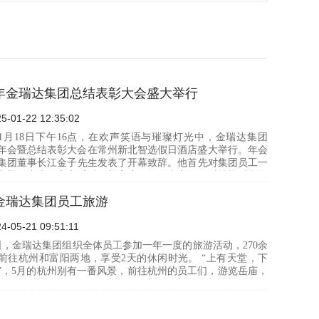
24年金瑞达集团总结表彰大会盛大举行
5-01-22 12:35:02
5年1月18日下午16点，在欢声笑语与璀璨灯光中，金瑞达集团
4年年会暨总结表彰大会在常州新北智选假日酒店盛大举行。年会
集团董事长江金子先生发表了开幕致辞。他首先对集团员工一
辛勤付出表示衷心感谢，并高度赞扬了大家在面对挑战时所展
团结与坚…
6金瑞达集团员工旅游
4-05-21 09:51:11
1日，金瑞达集团组织全体员工参加一年一度的旅游活动，270余
前往杭州和富阳两地，享受2天的休闲时光。 “上有天堂，下
”，5月的杭州别有一番风景，前往杭州的员工们，游览岳庙，
湖，漫步情人堤，登三潭印月，眺望飞来峰，参观胡雪岩故
往富…