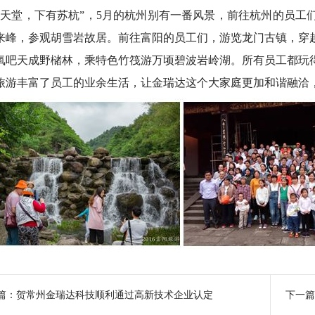
天堂，下有苏杭”，5月的杭州别有一番风景，前往杭州的员工
来峰，参观胡雪岩故居。前往富阳的员工们，游览龙门古镇，穿
氧吧天成野槠林，乘特色竹筏游万顷碧波岩岭湖。所有员工都玩
游丰富了员工的业余生活，让金瑞达这个大家庭更加和谐融洽
篇：
贺常州金瑞达科技顺利通过高新技术企业认定
下一篇