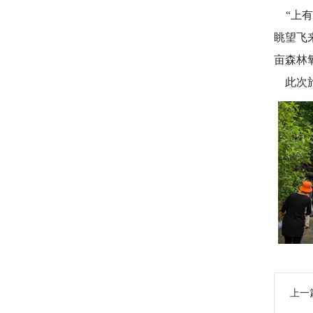
“上有
眺望飞
亩森林
此次旅
上一