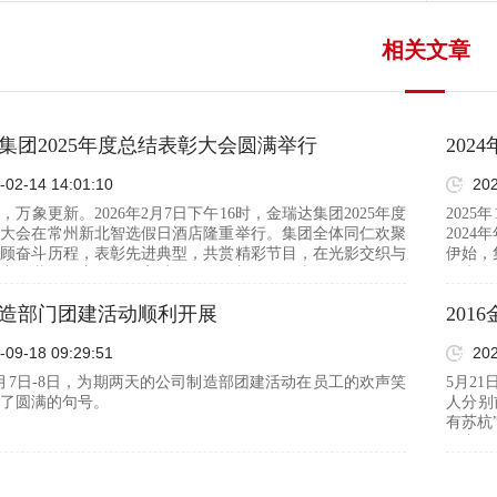
相关文章
集团2025年度总结表彰大会圆满举行
20
-02-14 14:01:10
202
，万象更新。2026年2月7日下午16时，金瑞达集团2025年度
202
彰大会在常州新北智选假日酒店隆重举行。集团全体同仁欢聚
202
回顾奋斗历程，表彰先进典型，共赏精彩节目，在光影交织与
伊始，
中，共同开启2026年高质量发展的新征程。大会伊始，集团
年来的
金子…
现出的
造部门团建活动顺利开展
201
-09-18 09:29:51
202
年9月7日-8日，为期两天的公司制造部团建活动在员工的欢声笑
5月2
了圆满的句号。
人分别
有苏杭
泛舟西
居。前