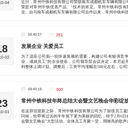
近日，常州中铁科技有限公司荣获南车成都机车车辆有限公司
10-04
荣是对常州中铁优质产品、^技术的肯定。常州中铁科技有限
业。自与南车成都机车车辆有限公司合作以来，常州中铁科
09:40:57
281
18
发展企业 关爱员工
为了适应公司新一轮快速发展的需要，构建公司有较强竞争
10-02
业，成就员工”的企业使命，公司领导层会议决定，本月起开始
利整体上调计划。调整后，工资平均涨幅在500元左右，公司
09:40:18
300
23
常州中铁科技年终总结大会暨文艺晚会华彩绽
在这辞旧迎新之际，常州中铁科技有限公司为了加强员工凝
10-01
问候，给即将过去的牛年留下更为美丽的回忆，特于2月6日在
会暨文艺晚会”大型活动。全体员工齐聚一堂，用嘹亮的歌声总