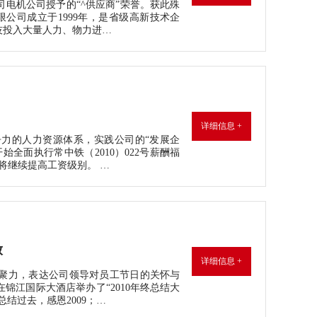
电机公司授予的“^供应商”荣誉。获此殊
公司成立于1999年，是省级高新技术企
技投入大量人力、物力进…
详细信息 +
力的人力资源体系，实践公司的“发展企
全面执行常中铁（2010）022号薪酬福
将继续提高工资级别。 …
放
详细信息 +
聚力，表达公司领导对员工节日的关怀与
锦江国际大酒店举办了“2010年终总结大
结过去，感恩2009；…