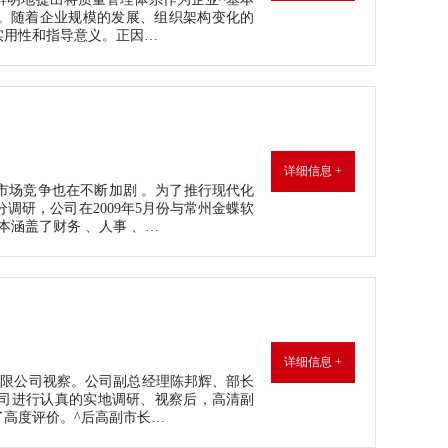
体系认证。随着企业规模的发展、组织架构变化的
实用性和指导意义。正因…
详细信息 +
市场竞争也在不断加剧 。为了推行现代化
调研，公司在2009年5月份与常州金蝶软
基本涵盖了财务 、人事 、…
详细信息 +
技有限公司视察。公司副总经理陈邦辉、部长
司进行认真的实地调研、视察后，高清副
高度评价。^后高副市长…