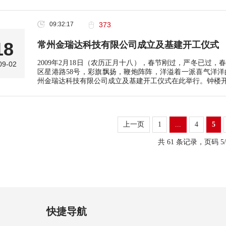
09:32:17
373
18
常州金瑞达科技有限公司成立及基建开工仪式
2009年2月18日（农历正月十八），春节刚过，严冬已过
09-02
区星港路58号，彩旗飘扬，鞭炮阵阵，洋溢着一派喜气洋
州金瑞达科技有限公司成立及基建开工仪式在此举行。钟楼
上一页
1
...
4
5
共 61 条记录，页码 5/
快捷导航