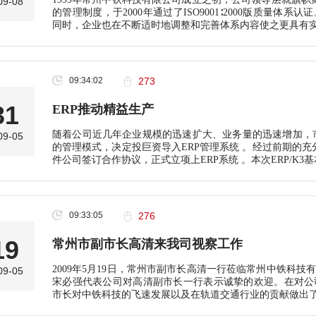
09-08
的管理制度，于2000年通过了ISO9001∶2000版质量
同时，企业也在不断适时地调整和完善体系内容使之更具有
09:34:02
273
31
ERP推动精益生产
随着公司近几年企业规模的迅速扩大、业务量的迅速增加，
09-05
的管理模式，决定投巨资导入ERP管理系统 。经过前期的充分
件公司签订合作协议，正式立项上ERP系统 。本次ERP/K3
09:33:05
276
19
常州市副市长高清来我司视察工作
2009年5月19日，常州市副市长高清一行莅临常州中铁科
09-05
宋必强代表公司对高清副市长一行表示诚挚的欢迎。在对公
市长对中铁科技的飞速发展以及在轨道交通行业的贡献做出了